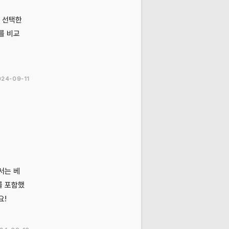
 선택한
를 비교
024-09-11
서는 베
를 포함했
요!