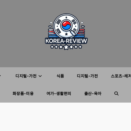
디지털-가전
식품
디지털-가전
스포츠-레
화장품-미용
여가-생활편의
출산-육아
TOGGL
WEBSIT
SEARC