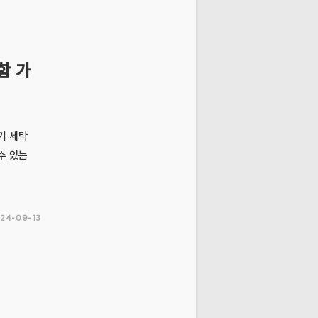
함 가
기 세탁
수 있는
24-09-13