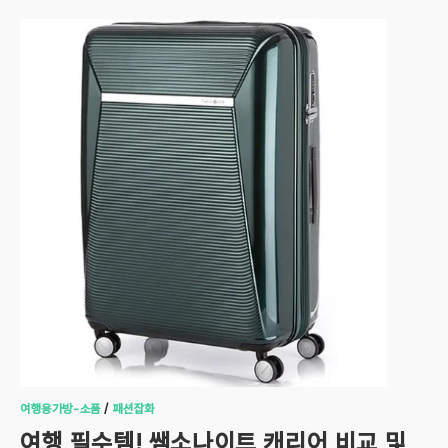
여행용가방-소품
/
패션잡화
여행 필수템! 쌤소나이트 캐리어 비교 및