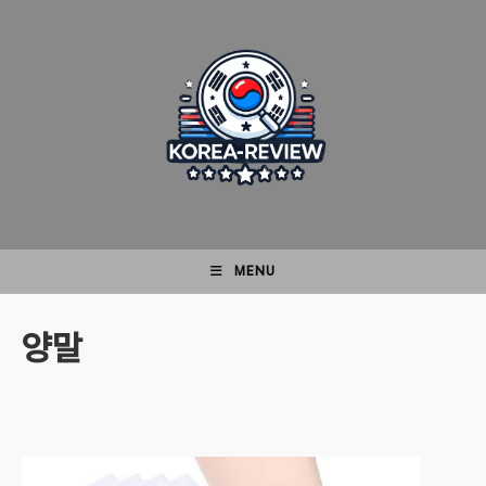
Skip
to
content
MENU
양말