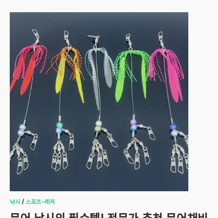
낚시
/
스포츠-레저