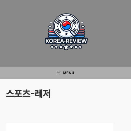
Skip
to
content
MENU
스포츠-레저