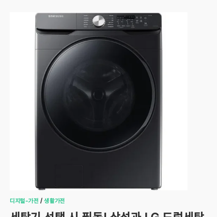
디지털-가전
/
생활가전