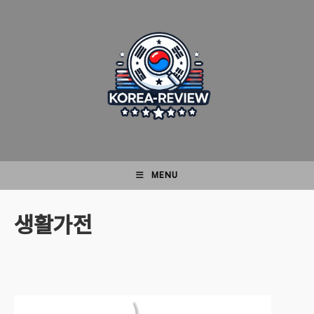
Skip
to
content
MENU
생활가전