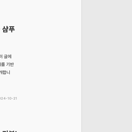
 샴푸
이 글에
기를 기반
소개합니
024-10-21