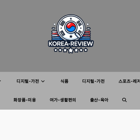
디지털-가전
식품
디지털-가전
스포츠-레
화장품-미용
여가-생활편의
출산-육아
TOGGL
WEBSIT
SEARC