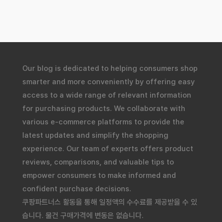
Our blog is dedicated to helping consumers shop
smarter and more conveniently by offering easy
access to a wide range of relevant information
for purchasing products. We collaborate with
various e-commerce platforms to provide the
latest updates and simplify the shopping
experience. Our team of experts offers product
reviews, comparisons, and valuable tips to
empower consumers to make informed and
confident purchase decisions.
쿠팡파트너스 활동을 통해 일정액의 수수료를 제공받을 수 있
습니다. 물건 구매가격에 변동은 없습니다.