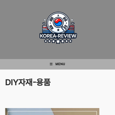
Skip
to
content
MENU
DIY자재-용품