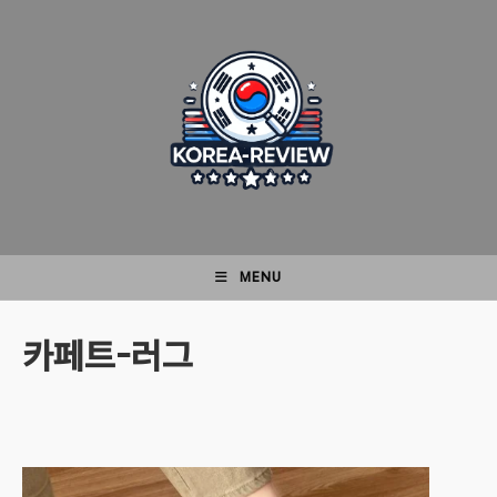
Skip
to
content
MENU
카페트-러그