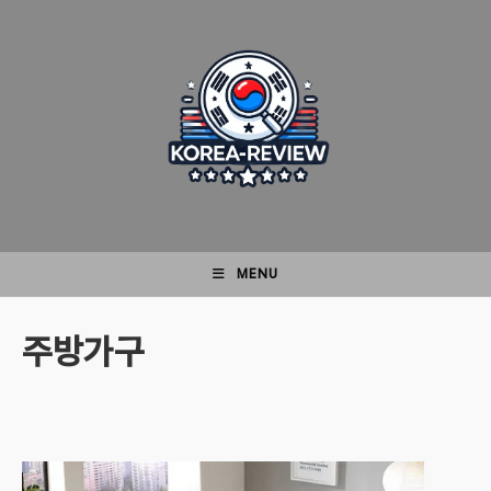
Skip
to
content
MENU
주방가구