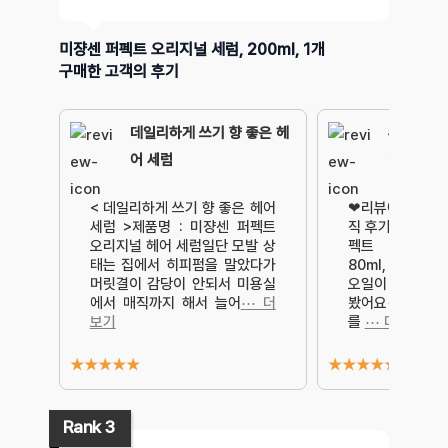
미쟝센 퍼펙트 오리지널 세럼, 200ml, 1개
구매한 고객의 후기
데일리하게 쓰기 향 좋은 헤
#호불호
어 세럼
이됬어요
< 데일리하게 쓰기 향 좋은 헤어
❤리뷰에 진심인 
세럼 >제품명 : 미쟝센 퍼펙트
직 후기!❤✔구매
오리지널 헤어 세럼일단 모발 상
펙트 오리지널
태는 집에서 히피펌을 말았다가
80ml, 1개✔
머릿결이 감당이 안되서 미용실
오일이 다 떨어져
에서 매직까지 해서 늘어
⋯ 더
봤어요✔구매후
보기
를
⋯ 더보기
★
★
★
★
★
★
★
★
★
★
Rank 3