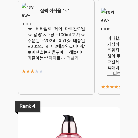
건조하고 
살짝 아쉬움 ^~^
떡지지않고
아요
☆ 비타할로 헤어 아르간오일
☆ 용량 ×수량 =100ml 2 개☆
비타할로 헤어 
주문일 =2024. 4 /1☆ 배송일
가성비제품입니다
=2024. 4 / 2배송완료비타할
추워지면서 모발
로에센스는처음구매 해봅니다
많이 푸석해지는
기존에블**아아르
⋯ 더보기
오일제품이 나을
액대비 용량이 
★
★
★
★
★
⋯ 더보기
★
★
★
★
★
Rank 4