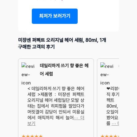
최저가 보러가기
미쟝센 퍼펙트 오리지널 헤어 세럼, 80ml, 1개
구매한 고객의 후기
데일리하게 쓰기 향 좋은 헤
#호불호
어 세럼
이됬어요
< 데일리하게 쓰기 향 좋은 헤어
❤리뷰에 진심인 
세럼 >제품명 : 미쟝센 퍼펙트
직 후기!❤✔구매
오리지널 헤어 세럼일단 모발 상
펙트 오리지널
태는 집에서 히피펌을 말았다가
80ml, 1개✔
머릿결이 감당이 안되서 미용실
오일이 다 떨어져
에서 매직까지 해서 늘어
⋯ 더
봤어요✔구매후
보기
를
⋯ 더보기
★
★
★
★
★
★
★
★
★
★