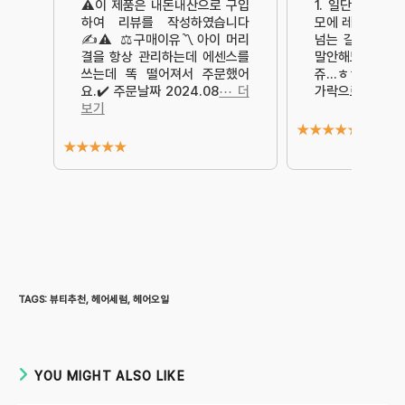
⚠️이 제품은 내돈내산으로 구입
1. 일단 제 헤어
하여 리뷰를 작성하였습니다
모에 레이어드컷이
✍️‍‍⚠️ ⚖️구매이유〽️아이 머리
넘는 길이의 헤어
결을 항상 관리하는데 에센스를
말안해도 손상
쓰는데 똑 떨어져서 주문했어
쥬…ㅎㅎ샴푸 직후
요.✔️ 주문날짜 2024.08
⋯ 더
가락으로 헤어 
보기
★
★
★
★
★
★
★
★
★
★
TAGS
:
뷰티추천
,
헤어세럼
,
헤어오일
YOU MIGHT ALSO LIKE