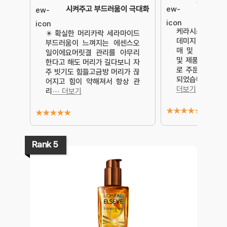
가성비제품
시켜주고 부드러움이 극대화
케라시스 케라마
✴️ 확실한 머리카락 세라마이드
데미지 헤어세럼, 
부드러움이 느껴지는 에센스오
매 및 사용 후기
일이에요머릿결 관리를 아무리
및 제품의 상태
한다고 해도 머리가 길다보니 자
로 주문한 다음날
주 빗기도 힘들고금방 머리가 끊
되었습니다.택배
어지고 힘이 약해져서 항상 관
더보기
리
⋯ 더보기
★
★
★
★
★
★
★
★
★
★
Rank 5