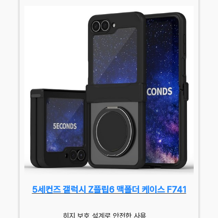
5세컨즈 갤럭시 Z플립6 맥폴더 케이스 F741
히지 보호 설계로 안전한 사용