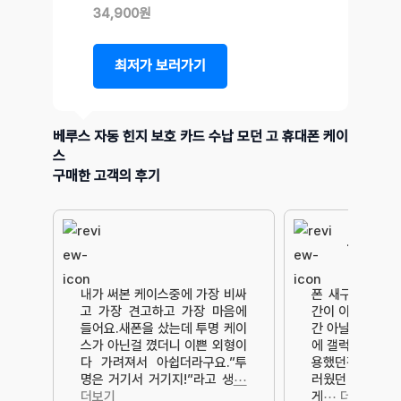
34,900원
최저가 보러가기
베루스 자동 힌지 보호 카드 수납 모던 고 휴대폰 케이
스
구매한 고객의 후기
보호력 디
내가 써본 케이스중에 가장 비싸
폰 새구매 후 가
고 가장 견고하고 가장 마음에
간이 이렇게 케이
들어요.새폰을 샀는데 투명 케이
간 아닐까요 베루
스가 아닌걸 꼈더니 이쁜 외형이
에 갤럭시 울트라
다 가려져서 아쉽더라구요.”투
용했던적이 있어
명은 거기서 거기지!”라고 생
⋯
러웠던 느낌으로
더보기
게
⋯ 더보기