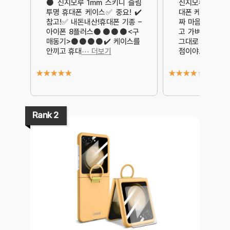
⚫ 신지모루 1mm 스키니 슬림
신지모루 1mm 
투명 휴대폰 케이스✅ 중요! ✔️
대폰 케이스를 사
참고!✅ 내돈내산!휴대폰 기종 –
짜 마음에 들어.
아이폰 8플러스⚫️⚫️⚫️⚫️<구
고 가벼워서 휴
매동기>⚫️⚫️⚫️⚫️✔️ 케이스를
그대로 유지할 수
안끼고 휴대
⋯ 더보기
점이야. 특히, 얇
★
★
★
★
★
★
★
★
★
★
Rank 2