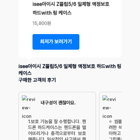
isee아이시 Z플립5/6 일체형 액정보호
하드with 링 케이스
15,800원
최저가 보러가기
isee아이시 Z플립5/6 일체형 액정보호 하드with 링
케이스
구매한 고객의 후기
내구성이 괜찮아요.
깔끔 그자
1.보호 기능을 잘 수행합니다. 핸
⭐ 씸플 이즈 베
드폰 하드케이스는 핸드폰을 떨
려한 색감과 모
어뜨리거나 충격으로부터 보호
아하고 자주 사용
해줍니다. 일상적인 사고에서 핸
그립톡이 달려있