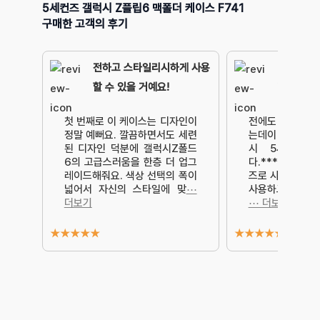
5세컨즈 갤럭시 Z플립6 맥폴더 케이스 F741
구매한 고객의 후기
전하고 스타일리시하게 사용
닫았다, 
할 수 있을 거예요!
리적 거리
첫 번째로 이 케이스는 디자인이
전에도 5세컨즈 
정말 예뻐요. 깔끔하면서도 세련
는데이 번에 핸드
된 디자인 덕분에 갤럭시Z폴드
시 5세컨로즈
6의 고급스러움을 한층 더 업그
다.***아버지 
레이드해줘요. 색상 선택의 폭이
즈로 사 드렸는데
넓어서 자신의 스타일에 맞
⋯
사용하고 계십니
더보기
⋯ 더보기
★
★
★
★
★
★
★
★
★
★