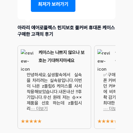
최저가 보러가기
아라리 에어로플렉스 힌지보호 풀커버 휴대폰 케이스
구매한 고객의 후기
케이스는 나쁘지 않으나 보
슬림함과 
호는 기대하지마세요
춘 케이스
안녕하세요.실생활속에서 실속
✅구매 동기 :엄
을 차리려는 실속왕입니다.이번
폰 커버로 구매했
이 나온 z플립6 케이스를 사서
던 커버는 플라
착용해보았습니다.내돈내산 !!후
에 비해 커버가
기입니다.우선 원래 저는 슈××
촥 감기는 느낌이
제품을 선호 하는데 z플립시
최대한 슬림하고
리
⋯ 더보기
⋯ 더보기
★
★
★
★
★
★
★
★
★
★