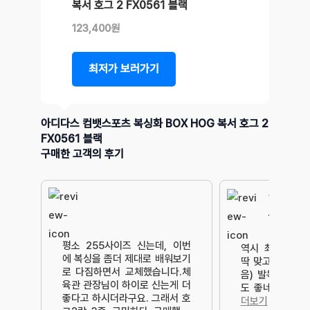
복서 호그 2 FX0561 블랙
123,400원
최저가 보러가기
아디다스 컴뱃스포츠 복싱화 BOX HOG 복서 호그 2
FX0561 블랙
구매한 고객의 후기
아디다스 
복싱화의 
평소 255사이즈 신는데, 이번
역시 최고입니다
에 복싱을 좀더 제대로 배워보기
딱 맞고요(발볼 
로 다짐하면서 교체했습니다.체
음) 발목도 딱 
육관 관장님이 하이로 신는게 더
도 좋네요. 진짜
좋다고 하시더라구요. 그래서 호
더보기