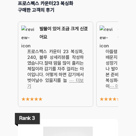
프로스펙스 카운터23 복싱화
구매한 고객의 후기
발볼이 있어 조금 크게 신겼
가성비 진짜
어요
완전 만족
프로스펙스 카운터 23 복싱화,
아들램 태권도 대
240, 블루 상세리뷰를 작성하
배운지 어느덧 
였습니다.잘때 땀을 많이 흘리는
성장기 초등학생
체질이라 감기를 자주 걸리는 아
나 발이 쑥쑥 자
이입니다. 어떻게 하면 감기에서
본 준비물인 만큼
벗어날수 있을지를 늘
⋯ 더보
복싱화주문해서
기
이
⋯ 더보기
★
★
★
★
★
★
★
★
★
★
Rank 3