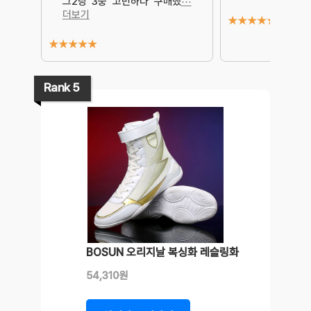
그2랑 3중 고민하다 구매했
⋯
더보기
★
★
★
★
★
★
★
★
★
★
Rank 5
BOSUN 오리지날 복싱화 레슬링화
54,310원