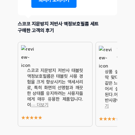
최저가 보러가기
스코코 지문방지 저반사 액정보호필름 세트
구매한 고객의 후기
‘저’반사 
음
스코코 지문방지 저반사 태블릿
상품 설명의 ‘저
액정보호필름은 태블릿 사용 경
딱 맞다.반사가 
험을 크게 향상시키는 액세서리
같은 느낌을 원했
로, 특히 화면의 선명함과 깨끗
어서 실패했다.
한 상태를 유지하려는 사용자들
된다.어둡지도 않
에게 매우 유용한 제품입니다.
반사광에 구애 
이
⋯ 더보기
기
★
★
★
★
★
★
★
★
★
★