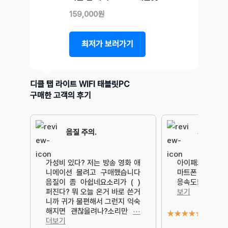
159,000원
최저가 보러가기
디클 탭 라이트 WIFI 태블릿PC
구매한 고객의 후기
음질 주의.
가성비 최
가성비 있다? 저는 방송 영화 애
아이패드 프로 사
니메이션 볼려고 구매했습니다
마트폰 화질, 초
음질이 좀 아쉽네요소리가 ( )
응속도!가성비 
퍼진다? 뭐 오늘 온거 바로 쓴거
보기
니까 귀가 불편해서 그런지 익숙
해지면 괜찮을려나?소리만
⋯
★
★
★
★
★
더보기