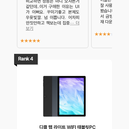
어플은 다른 영
비교하면 성능은 마니 모자른거
잘 사용하지 않게
같던데..이거 구매한 이유는 UI
봤습니다. 가볍고
가 이뻐요. 꾸미기좋고 본체도
서 금방 적응됐어
우윳빛깔. 넘 이쁩니다. 어차피
재 다운 받고 e i
딴짓안하고 책보는데 집중
⋯ 더
보기
★
★
★
★
★
★
★
★
★
★
Rank 4
디클 탭 라이트 WIFI 태블릿PC