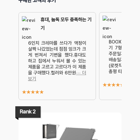
구매한 고객의 후기
휴대, 눕독 모두 충족하는 기
기
BOOX 리프3 
6인치 크레마를 쓰다가 액정이
기 7형, 블랙, 
살짝 나갔었는데 점점 잉크가 크
주문일자 : 202
게 번져서 기변을 했다.휴대도
배송일자 : 202
하고 집에서 누워서 볼 수 있는
(로켓직구) ✅제
제품을 고르고 고르다가 이 제품
총평 티X
⋯ 더보
을 구매했다.컬러와 6만원
⋯ 더
보기
★
★
★
★
★
★
★
★
★
★
Rank 2