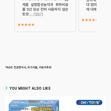
┈┈┈•┈┈┈•┈┈┈•┈┈┈•┈┈┈⁂
녕하세요, 두 아
제품 설명합성농약과 화학비료
대 엄마예요.요즘
를 3년 잉상 전혀 사용하지 않은
에 대해
⋯ 더보
토양
⋯ 더보기
★
★
★
★
★
★
★
★
★
★
TAGS
:
건강한식사
,
아기식품
,
이유식추천
YOU MIGHT ALSO LIKE