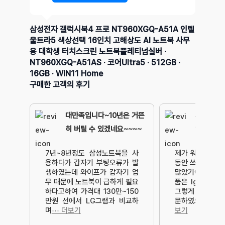
삼성전자 갤럭시북4 프로 NT960XGQ-A51A 인텔
울트라5 색상선택 16인치 고해상도 AI 노트북 사무
용 대학생 터치스크린 노트북플레티넘실버 ·
NT960XGQ-A51AS · 코어Ultra5 · 512GB ·
16GB · WIN11 Home
구매한 고객의 후기
대만족입니다~10년은 거뜬
사셔도 후
히 버틸 수 있겠네요~~~~
입니다.
7년~8년정도 삼성노트북을 사
제가 워낙 무거운
용하다가 갑자기 부팅오류가 발
동안 쓰면서 기타
생하였는데 와이프가 갑자기 업
많았기에 처음에
무 때문에 노트북이 급하게 필요
품은 lg전자의 
하다고하여 가격대 130만~150
그렇게 오프라인 
만원 선에서 LG그램과 비교하
문하였으나 이 
며
⋯ 더보기
보기