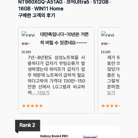
NT960XGQ-A51AG · 코어Ultra5 · 512GB ·
16GB · WIN11 Home
구매한 고객의 후기
대만족입니다~10년은 거뜬
사셔도 후
히 버틸 수 있겠네요~~~~
입니다.
7년~8년정도 삼성노트북을 사
제가 워낙 무거운
용하다가 갑자기 부팅오류가 발
동안 쓰면서 기타
생하였는데 와이프가 갑자기 업
많았기에 처음에
무 때문에 노트북이 급하게 필요
품은 lg전자의 
하다고하여 가격대 130만~150
그렇게 오프라인 
만원 선에서 LG그램과 비교하
문하였으나 이 
며
⋯ 더보기
보기
★
★
★
★
★
★
★
★
★
★
Rank 2