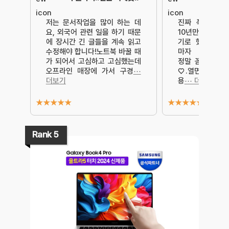
저는 문서작업을 많이 하는 데
진짜 폭풍검색과
요, 외국어 관련 일을 하기 때문
10년만에 새로운
에 장시간 긴 글들을 계속 읽고
기로 했어용!!!
수정해야 합니다!노트북 바꿀 때
마자 두그두근쓰
가 되어서 고심하고 고심했는데
정말 꼼꼼한 포
오프라인 매장에 가서 구경
⋯
♡.열면서 내내
더보기
용
⋯ 더보기
★
★
★
★
★
★
★
★
★
★
Rank 5