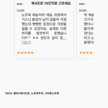
북4프로 14인치로 고르세요
트북~!!
노트북 배송이라 배송 과정에서
딱 배송 도착 후
기스나 흠집이 남지 않을까 걱정
크기가 크더라구
했는데 빵빵한 포장으로 걱정을
했더니 노트북이
덜을 수 있었어요. 실제로 다른
들어져있어서 안
하자를 발견하지 못했습니
었다는 점에서 
다!!^.^ ㅎㅎ 윈도우 설치 및
⋯
리고 노트북을 박
더보기
봉했더니
⋯ 더보
★
★
★
★
★
★
★
★
★
★
TAGS
:
갤럭시북4프로
,
노트북추천
,
사무용노트북