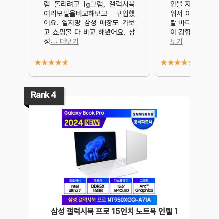
램 돌리려고 lg그램, 갤럭시북
인을 자랑합니다.
여러모델을비교해보고 구입했
워서 이동할 때 
어요. 엘지랑 삼성 매장도 가보
탈 바디 덕분에 
고 쇼핑몰 다 비교 해봤어요. 삼
이 강합니다. 손
성
⋯ 더보기
보기
★
★
★
★
★
★
★
★
★
★
Rank 4
삼성 갤럭시북 프로 15인치 노트북 인텔 1