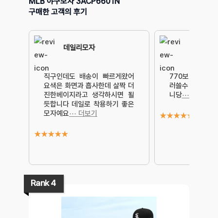
MLB 야구모자 3ACP6601N
구매한 고객의 후기
데일리모자
직구인데도 배송이 빠르게왔어
770보다 사이즈
요색은 화면과 흡사한데 살짝 더
러쓸수 있어얼굴
진한베이지라고 생각하시면 될
니당
⋯ 더보기
듯합니다 데일로 착용하기 좋은
모자예요
⋯ 더보기
★
★
★
★
★
★
★
★
★
★
Rank 4