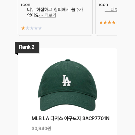
너무 허접하고 창피해서 쓸수가
⋯ 더보기
없어요
⋯ 더보기
★
★
★
★
★
★
★
★
★
★
Rank 2
MLB LA 다저스 야구모자 3ACP7701N
30,940원