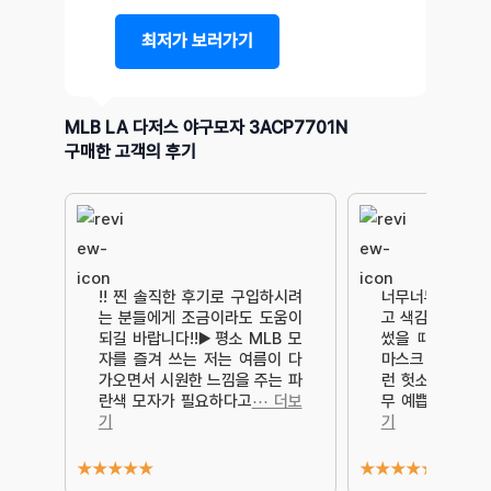
최저가 보러가기
MLB LA 다저스 야구모자 3ACP7701N
구매한 고객의 후기
!! 찐 솔직한 후기로 구입하시려
너무너무너무 마음
는 분들에게 조금이라도 도움이
고 색감도 색감인
되길 바랍니다!!▶️평소 MLB 모
썼을 때 너무 예
자를 즐겨 쓰는 저는 여름이 다
마스크 쓰면 나도
가오면서 시원한 느낌을 주는 파
런 헛소리가 나
란색 모자가 필요하다고
⋯ 더보
무 예쁩니다ㅋ
기
기
★
★
★
★
★
★
★
★
★
★