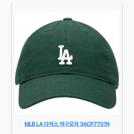
MLB LA 다저스 야구모자 3ACP7701N