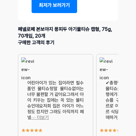
최저가 보러가기
페넬로페 본보야지 퐁피두 아기물티슈 캡형, 75g,
70개입, 20개
구매한 고객의 후기
여행에 필
어린아이가 있는 집이라면 필수
✔총평항상 물티
품인 물티슈정말 물티슈없이는
물티슈로 사는편
너무 불편할 거 같아요그래서 아
행에가지고 가려
이 키우는 집에는 꼭 있는 물티
슈를 구매하게 
슈인데요저희 집은 아이가 어느
르로 여행을 다
정도 컸지만 그래도 아직까지 페
르 식당에서는 물
넬
⋯ 더보기
매하거
⋯ 더보기
★
★
★
★
★
★
★
★
★
★