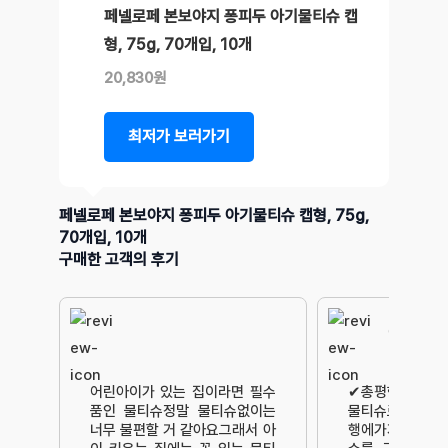
페넬로페 본보야지 퐁피두 아기물티슈 캡
형, 75g, 70개입, 10개
20,830원
최저가 보러가기
페넬로페 본보야지 퐁피두 아기물티슈 캡형, 75g,
70개입, 10개
구매한 고객의 후기
여행에 필
어린아이가 있는 집이라면 필수
✔총평항상 물티
품인 물티슈정말 물티슈없이는
물티슈로 사는편
너무 불편할 거 같아요그래서 아
행에가지고 가려