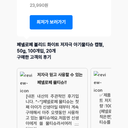
23,990원
최저가 보러가기
페넬로페 볼리드 화이트 저자극 아기물티슈 캡형,
50g, 100개입, 20개
구매한 고객의 후기
저자극 믿고 사용할 수 있는
페넬로페 물티슈!!
✅️제품명:페넬로
[내돈 내산의 주관적인 후기입
트 저자극 아기물
니다. ^-^]페넬로페 물티슈는 첫
량 :100매 ×10개
째 아이가 신생아일 때부터 계속
(페넬로페 물티
구매해서 아주 오랫동안 사용하
적은편)✅️구매
고 있는 물티슈에요.처음엔 신생
티슈를 지속적으
아에게 쓸 물티슈라서여러
⋯