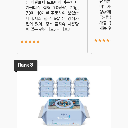
✔️제품명 : 페
✅️ 페넬로페 프르미에 마누카 아
마누카 아기물티
기물티슈 캡형 70평량, 70g,
량✔️제품정보▫️
70매, 10개를 주문하여 보았습
국▫️평량 : 70g
니다.저희 집은 5살 된 강쥐가
개봉 전 제조일로
집에 있어, 평소 물티슈 사용량
개봉 후 1개월
⋯
이 많은 편인데요.
⋯ 더보기
★
★
★
★
★
★
★
★
★
★
Rank 3