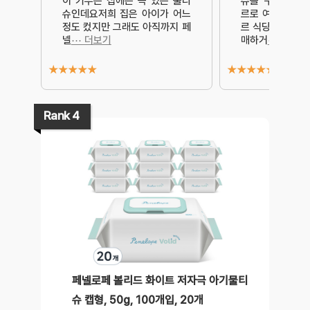
이 키우는 집에는 꼭 있는 물티
슈를 구매하게 
슈인데요저희 집은 아이가 어느
르로 여행을 다
정도 컸지만 그래도 아직까지 페
르 식당에서는 물
넬
⋯ 더보기
매하거
⋯ 더보기
★
★
★
★
★
★
★
★
★
★
Rank 4
페넬로페 볼리드 화이트 저자극 아기물티
슈 캡형, 50g, 100개입, 20개