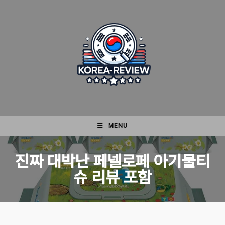
Skip
to
content
MENU
진짜 대박난 페넬로페 아기물티
슈 리뷰 포함