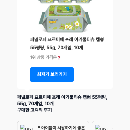
페넬로페 프르미에 포레 아기물티슈 캡형
55평량, 55g, 70개입, 10개
1위 상품 가격은
최저가 보러가기
페넬로페 프르미에 포레 아기물티슈 캡형 55평량,
55g, 70개입, 10개
구매한 고객의 후기
❝ 아이들이 사용하기에 좋은
외출이나 