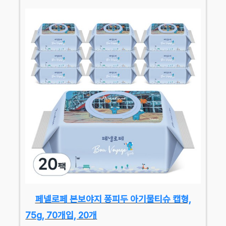
페넬로페 본보야지 퐁피두 아기물티슈 캡형,
75g, 70개입, 20개