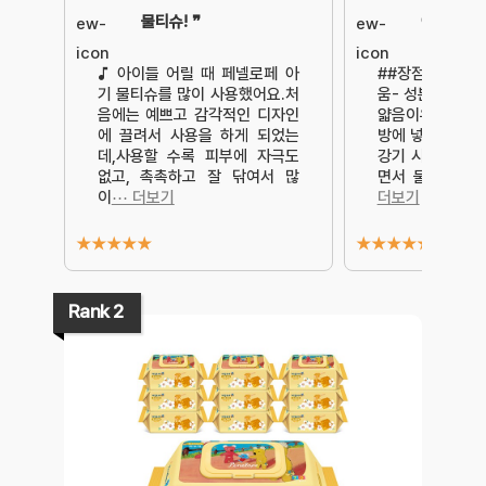
물티슈! ❞
아요
♪ 아이들 어릴 때 페넬로페 아
##장점- 부피 
기 물티슈를 많이 사용했어요.처
움- 성분 좋음-
음에는 예쁘고 감각적인 디자인
얇음이유식 전에
에 끌려서 사용을 하게 되었는
방에 넣고 다녀도
데,사용할 수록 피부에 자극도
강기 시작하고 
없고, 촉촉하고 잘 닦여서 많
면서 물티슈 무
이
⋯ 더보기
더보기
★
★
★
★
★
★
★
★
★
★
Rank 2