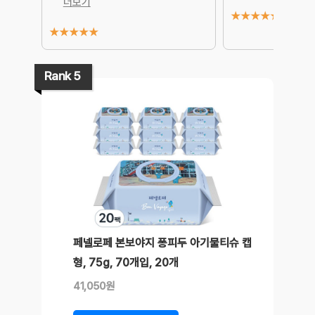
더보기
★
★
★
★
★
★
★
★
★
★
Rank 5
페넬로페 본보야지 퐁피두 아기물티슈 캡
형, 75g, 70개입, 20개
41,050원