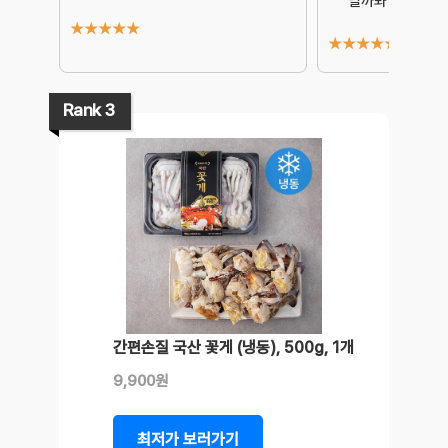
릴까봐 걱
⋯ 더
★
★
★
★
★
★
★
★
★
★
Rank 3
간편손질 국산 꽃게 (냉동), 500g, 1개
9,900원
최저가 보러가기