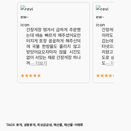
간장게장 땡겨서 급하게 주문했
간장게장 너무 먹
는데 배송 빠르게 해주셨어요안
이라도 구매해먹
터지게 포장 꼼꼼하게 해주신덕
갔는데 생각보다 
에 국물 한방울도 흘리지 않고
터넷으로 구매했
받았어요오자마자 앉을 시간도
리왔고 엄청 신선
없이 서있는 채로 간장게장 하나
도로 상태들이 
꺼
⋯ 더보기
도
⋯ 더보기
★
★
★
★
★
★
★
★
★
★
TAGS
:
꽃게
,
냉동꽃게
,
최상급급냉
,
해산물
,
해산물-어패류