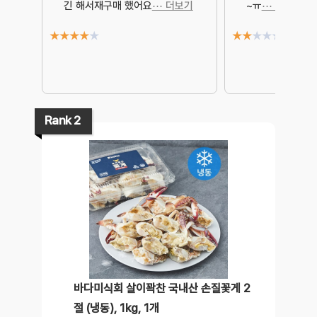
긴 해서재구매 했어요
⋯ 더보기
~ㅠ
⋯ 더보기
★
★
★
★
★
★
★
★
★
★
Rank 2
바다미식회 살이꽉찬 국내산 손질꽃게 2
절 (냉동), 1kg, 1개