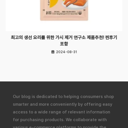
최고의 생선 요리를 위한 가시 제거 연구소 제품추천! 찐후기
포함
2024-08-31
Our blog is dedicated to helping consumers shop
smarter and more conveniently by offering easy
access to a wide range of relevant information
for purchasing products. We collaborate with
various e-commerce platforms to provide the