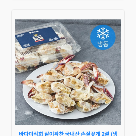
바다미식회 살이꽉찬 국내산 손질꽃게 2절 (냉