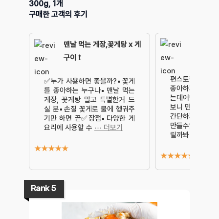
300g, 1개
구매한 고객의 후기
맨날 먹는 게장,꽃게탕 x 게
구이 ❗️
편스토랑보고 펑
✅️누가 사용하면 좋을까?▪️꽃게
좋아하지만해볼 
를 좋아하는 누구나▪️맨날 먹는
는데어남선생 양
게장, 꽃게탕 말고 특별한거 드
보니 만드는 과정
실 분▪️손질 꽃게로 물에 헹궈주
간단하지만 내가
기만 하면 끝✅️장점▪️다양한 게
만들수있을까맛이
요리에 사용할 수
⋯ 더보기
릴까봐 걱
⋯ 더
★
★
★
★
★
★
★
★
★
★
Rank 5