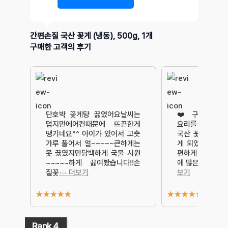
간편손질 국산 꽃게 (냉동), 500g, 1개
구매한 고객의 후기
단호박 꽃게탕 끓였어요날씨는
❤️ 구매 이유
덥지만에어컨때문에 뜨끈한게
요리를 할까 고
땡기네요^^ 아이가 있어서 고춧
국산 꽃게(냉동)
가루 풀어서 얼~~~~~큰하게는
게 되었습니다. 
못 끓였지만담백하게 국물 시원
편하게 할 수 있
~~~~~하게 끓여봤습니다!!손
에 많은 도움이 
질꽃
⋯ 더보기
보기
★
★
★
★
★
★
★
★
★
★
Rank 4