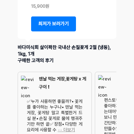
15,900원
최저가 보러가기
바다미식회 살이꽉찬 국내산 손질꽃게 2절 (냉동),
1kg, 1개
구매한 고객의 후기
맨날 먹는 게장,꽃게탕 x 게
구이 ❗️
편스토랑보고 펑
✅️누가 사용하면 좋을까?▪️꽃게
좋아하지만해볼 
를 좋아하는 누구나▪️맨날 먹는
는데어남선생 양
게장, 꽃게탕 말고 특별한거 드
보니 만드는 과정
실 분▪️손질 꽃게로 물에 헹궈주
간단하지만 내가
기만 하면 끝✅️장점▪️다양한 게
만들수있을까맛이
요리에 사용할 수
⋯ 더보기