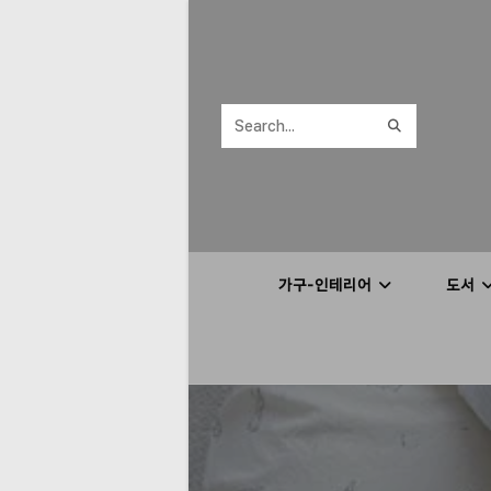
Skip
to
content
SUBMIT
Search
SEARCH
this
website
가구-인테리어
도서