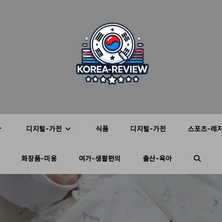
디지털-가전
식품
디지털-가전
스포츠-레
화장품-미용
여가-생활편의
출산-육아
TOGGL
WEBSIT
SEARC