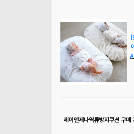
A
제이앤제나역류방지쿠션 구매 