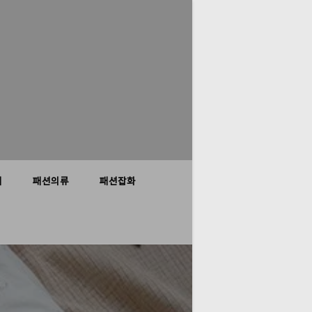
저
패션의류
패션잡화
E
E
H