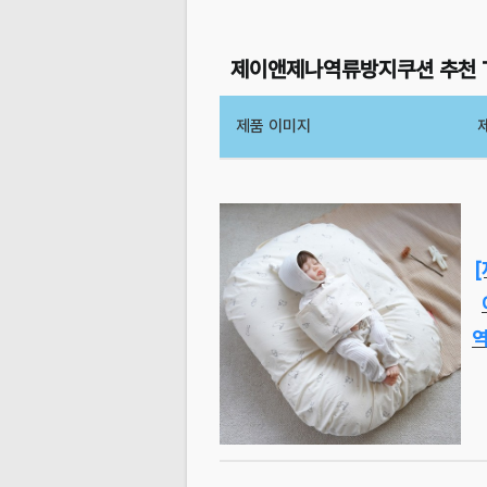
제이앤제나역류방지쿠션 추천 T
제품 이미지