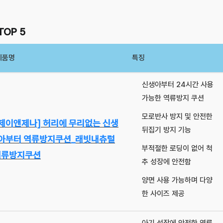
OP 5
제품명
특징
신생아부터 24시간 사용
가능한 역류방지 쿠션
모로반사 방지 및 안전한
[제이앤제나] 허리에 무리없는 신생
뒤집기 방지 기능
아부터 역류방지쿠션_래빗내츄럴
부적절한 로딩이 없어 척
역류방지쿠션
추 성장에 안전함
양면 사용 가능하며 다양
한 사이즈 제공