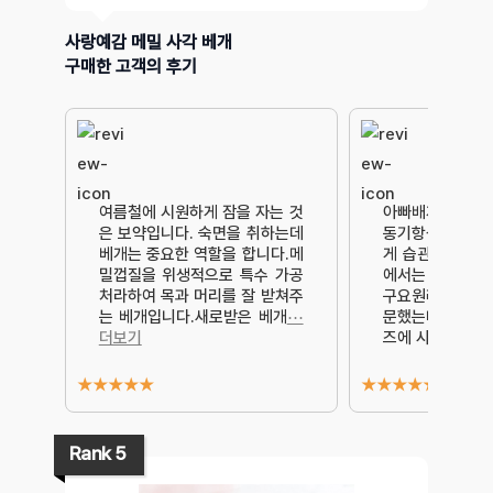
사랑예감 메밀 사각 베개
구매한 고객의 후기
여름철에 시원하게 잠을 자는 것
아빠배게로 구매
은 보약입니다. 숙면을 취하는데
동기항상 메밀베
베개는 중요한 역할을 합니다.메
게 습관이되어서
밀껍질을 위생적으로 특수 가공
에서는 못 주무
처라하여 목과 머리를 잘 받쳐주
구요원래 다른제
는 베개입니다.새로받은 베개
⋯
문했는데 너무너
더보기
즈에 사랑예감
⋯
★
★
★
★
★
★
★
★
★
★
Rank 5