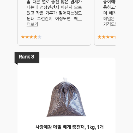
좀 다른 별로 좋진 않은 냄새가
중이예요.메밀베
나는데 정상인건지 아닌지 모르
용하고있었는데
겠고 작은 가루가 떨어지는것도
더 애착이 생기
원래 그런건지 이정도면 깨
⋯
메밀은 버리고 
더보기
가격도품질
⋯ 더
★
★
★
★
★
★
★
★
★
★
Rank 3
사랑예감 메밀 베개 충전재, 1kg, 1개