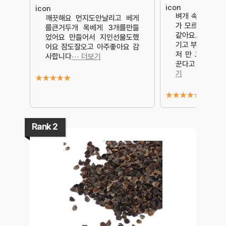
벼개 속에 들어
깨끗해요 먼지도안날리고 베게
가 모르긴해도 한
를큰거두개 목베게 3개를만들
같아요. 오래 쓰
었어요 만들어서 지인선물도했
기고 부스레기도 
어요 잠도잘오고 아주좋아요 감
저 만 그런가요 
사합니다
⋯ 더보기
꾼다고 하는 것이
기
★
★
★
★
★
★
★
★
★
★
Rank 2