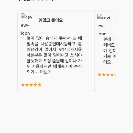
그 전에 
양많고 좋아요
밀 교체하
열이 많아 솜베개 못써서 늘 메
원래 메밀만 교
밀속을 사용중인데시원하고 좋
커버도 바꿔야 할
아요양이 많아서 낮은베개사용
예 같이 있는 상
하실분은 많이 덜어내고 쓰셔야
거로 아예 구매
할듯해요.포장 뜯을때 칼이나 가
아요~~~!!
⋯ 더
위 사용하시면 베개속커버 손상
되기
⋯ 더보기
★
★
★
★
★
★
★
★
★
★