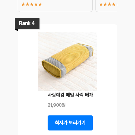
★
★
★
★
★
★
★
★
★
★
Rank 4
사랑예감 메밀 사각 베개
21,900원
최저가 보러가기