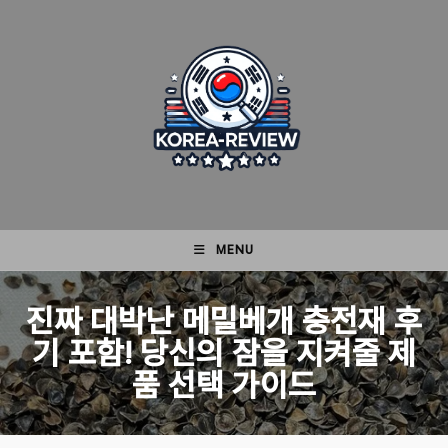
Skip
to
content
MENU
진짜 대박난 메밀베개 충전재 후
기 포함! 당신의 잠을 지켜줄 제
품 선택 가이드