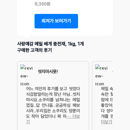
9,350원
최저가 보러가기
사랑예감 메밀 베개 충전재, 1kg, 1개
구매한 고객의 후기
씻지마시욧!
좋아요!
어느 여인의 후기를 보고 씻었다
메밀 속을 넣으면
식겁함말리는게 장난 아님..씻지
속만 찾다가 발
마시요.소쿠리를 넘쳐나는 메밀
맘에 드네요속을
껍질..답 안나옴..궁금하심 해보
좋았어요.근데 
시라..우리집은 소쿠리도 양푼이
다 양이 많지는 
도 작아 담았더니 꽉 차
⋯ 더보
개를 만들 때는
기
더보기