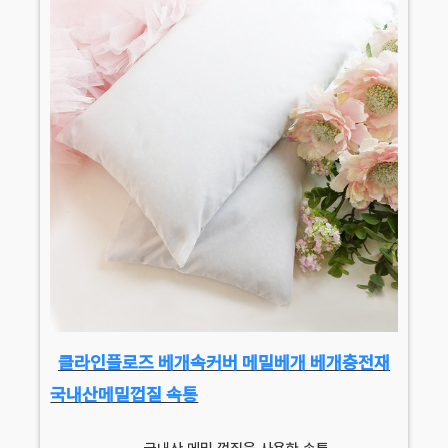
클라인플로즈 베개속커버 메밀베개 베개충전재
국내산메밀껍질 속통