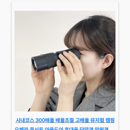
시내코스 300배율 배율조절 고배율 뮤지컬 캠핑
오페라 콘서트 아웃도어 휴대용 단망경 망원경