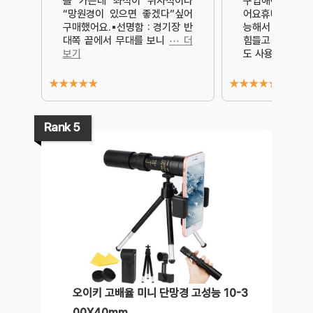
를 가는데 좌석이 뒤자석이라
구입해야지하다
“망원경이 있으면 좋겠다”싶어
어요휴대폰홀더로
구매했어요.▪︎선명함 : 경기장 반
능해서 말이지요
대쪽 끝에서 무대를 보니
⋯ 더
힘들고 하기는 
보기
도 사용하
⋯ 더
★
★
★
★
★
★
★
★
★
★
Rank 5
오이키 고배율 미니 단망경 고성능 10-3
00X40mm