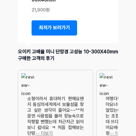
21,900원
최저가 보러가기
오이키 고배율 미니 단망경 고성능 10-300X40mm
구매한 고객의 후기
소형이라서 휴대하기 편해요왠
여행다니면서 쓰기
지 동심의세계에서 보물섬을 찾
아요너무 가벼워
고 싶은 생각이 들어요~~^^처
알았는데 가볍고
음엔 사용법을 몰라 장농속으로
는 초점이 잘 안
직행할 뻔했는데 차근차근 읽어
데 쓰다보니까 편
보니 쉽네요 ㅋ 처음 접해보는
어요배송도 빠르
단망
⋯ 더보기
정
⋯ 더보기