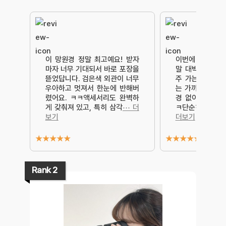
이 망원경 정말 최고예요! 받자
이번에 새로 구입
마자 너무 기대되서 바로 포장을
말 대박이에요!!
뜯었답니다. 검은색 외관이 너무
주 가는 캠핑이나
우아하고 멋져서 한눈에 반해버
는 가까운 공원
렸어요. ㅋㅋ액세서리도 완벽하
경 없이는 못 살
게 갖춰져 있고, 특히 삼각
⋯ 더
ㅋ단순히 근처 
보기
더보기
★
★
★
★
★
★
★
★
★
★
Rank 2