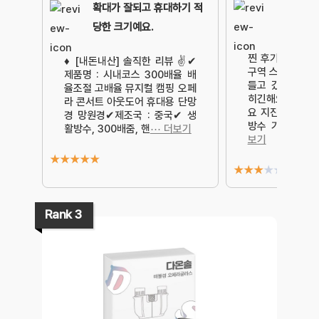
확대가 잘되고 휴대하기 적
당한 크기예요.
찐 후기 들어갑니
♦ [내돈내산] 솔직한 리뷰 ✌✔
구역 스텐딩비 엄
제품명 : 시내코스 300배율 배
들고 갔는데 10
율조절 고배율 뮤지컬 캠핑 오페
히긴해요 근데 흔
라 콘서트 아웃도어 휴대용 단망
요 지진난것처럼
경 망원경✔제조국 : 중국✔ 생
방수 기능 있다
활방수, 300배줌, 핸
⋯ 더보기
보기
★
★
★
★
★
★
★
★
★
★
Rank 3