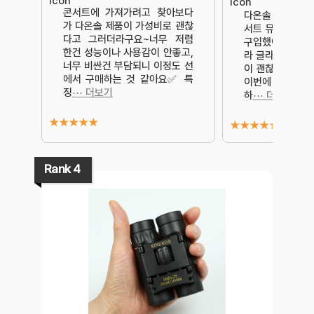
콘서트에 가져가려고 찾아보다
다온솔 떠블경 
가 다온솔 제품이 가성비로 괜찮
서트 뮤지컬 쌍
다고 그러더라구요~너무 저렴
구입했어요.다온
한건 성능이나 사용감이 안좋고,
라 글라스가 가성
너무 비싼건 부담되니 이정도 선
이 괜찮다는 이야
에서 구매하는 것 같아요✅️ 특
이번에 3층에서
징
⋯ 더보기
하
⋯ 더보기
★
★
★
★
★
★
★
★
★
★
Rank 4