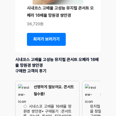
시내코스 고배율 고성능 뮤지컬 콘서트 오
페라 16배율 망원경 쌍안경
36,720원
최저가 보러가기
시내코스 고배율 고성능 뮤지컬 콘서트 오페라 16배
율 망원경 쌍안경
구매한 고객의 후기
선명하게 잘보여요. 콘서트
잘보이고
필수품!
쓰기에도 
◇ 시내스코 고배율 16배율 망
뮤지컬 지난번에
원경 쌍안경▪︎구매동기 :콘서트
을 정말 많이 느