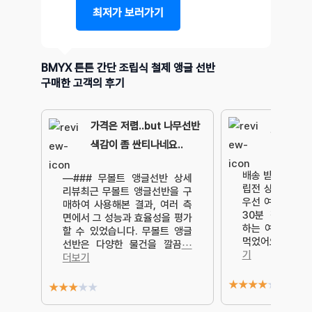
최저가 보러가기
BMYX 튼튼 간단 조립식 철제 앵글 선반
구매한 고객의 후기
가격은 저렴..but 나무선반
깔끔하니 
색감이 좀 싼티나네요..
배송 받고 급하게
—### 무볼트 앵글선반 상세
립전 상태를 못 
리뷰최근 무볼트 앵글선반을 구
우선 여자 혼자 
매하여 사용해본 결과, 여러 측
30분 정도 걸
면에서 그 성능과 효율성을 평가
하는 여잔데 혼자
할 수 있었습니다. 무볼트 앵글
먹었어요~누가 
선반은 다양한 물건을 깔끔
⋯
기
더보기
★
★
★
★
★
★
★
★
★
★