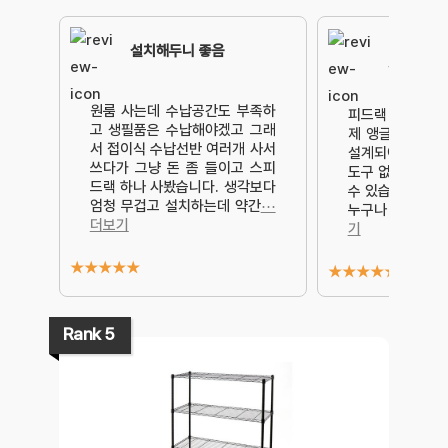
너무 조립
설치해두니 좋음
활용에 좋
원룸 사는데 수납공간도 부족하
피드랙 라이트 무
고 생필품은 수납해야겠고 그래
제 앵글 5단 선
서 접이식 수납선반 여러개 사서
설계되어 있어,
쓰다가 그냥 돈 좀 들이고 스피
도구 없이 간단히
드랙 하나 사봤습니다. 생각보다
수 있습니다. 설
엄청 무겁고 설치하는데 약간
⋯
누구나 쉽게 조
더보기
기
★
★
★
★
★
★
★
★
★
★
Rank 5