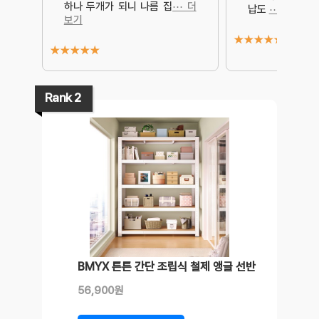
하나 두개가 되니 나름 집
⋯ 더
납도
⋯ 더보기
보기
★
★
★
★
★
★
★
★
★
★
Rank 2
BMYX 튼튼 간단 조립식 철제 앵글 선반
56,900원