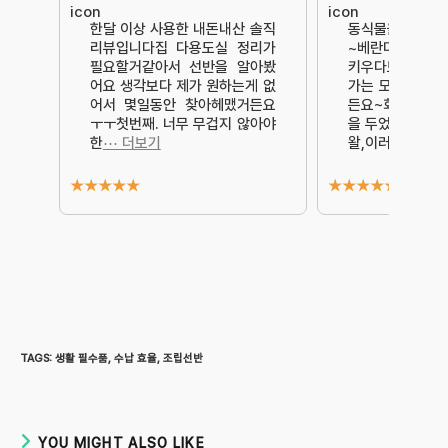
한달 이상 사용한 내돈내산 솔직
동식물을 좋아하
리뷰입니다집 다용도실 정리가
~베란다 없는 
필요할거같아서 선반을 알아봤
키우다보니햇빛이
어요 생각보다 제가 원하는게 없
가는 모두 반려
어서 몇일동안 찾아헤맸거든요
든요~화장실 창
ㅜㅜ첫번째. 너무 무겁지 않아야
을 두었으니 말 
한
⋯ 더보기
왈,이러
⋯ 더보
★
★
★
★
★
★
★
★
★
★
TAGS
:
생활 필수품
,
수납 효율
,
조립선반
YOU MIGHT ALSO LIKE