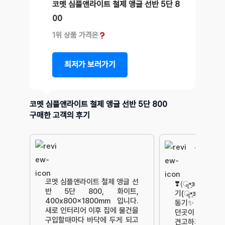
코멧 심플앤라이트 철제 앵글 선반 5단 8
00
1위 상품 가격은
최저가 보러가기
코멧 심플앤라이트 철제 앵글 선반 5단 800
구매한 고객의 후기
꼬꼬의 솔
5단 후기
코멧 심플앤라이트 철제 앵글 선
❣️(ॣ•͈з•͈ ॣ)
반 5단 800, 화이트,
기(ॣ•͈з•͈ ॣ)❣️⸜
400x800x1800mm 입니다.
동기✨️기존의 
새로 인터리어 이후 집에 물건을
던곳이 플라스
구입할때마다 바닥에 두게 되고
견고하게 바구니 