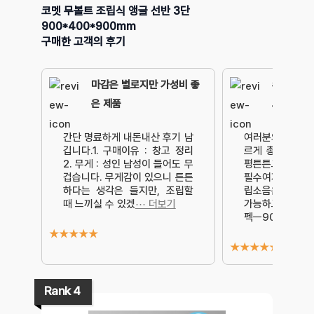
코멧 무볼트 조립식 앵글 선반 3단
900*400*900mm
구매한 고객의 후기
마감은 별로지만 가성비 좋
#햄스터아
은 제품
고무망치
간단 명료하게 내돈내산 후기 남
여러분의 시간은
깁니다.1. 구매이유 : 창고 정리
르게 총평부터 
2. 무게 : 성인 남성이 들어도 무
평튼튼그자체!조
겁습니다. 무게감이 있으니 튼튼
필수여자혼자 조
하다는 생각은 들지만, 조립할
립소음은있음단수
때 느끼실 수 있겠
⋯ 더보기
가능하고 매우 
펙ㅡ900×4
⋯ 
★
★
★
★
★
★
★
★
★
★
Rank 4