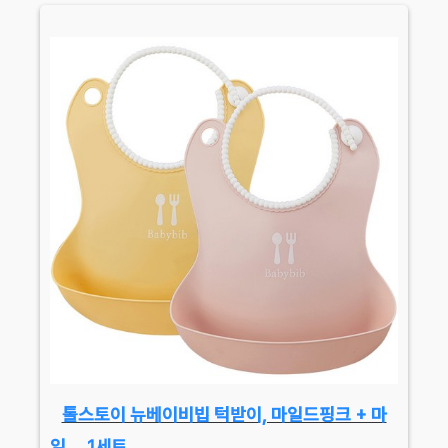
톨스토이 뉴베이비빕 턱받이, 마일드핑크 + 마
일…, 1세트