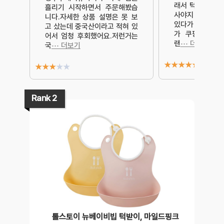
래서 턱받이의 
흘리기 시작하면서 주문해봤습
사야지 사야지 
니다.자세한 상품 설명은 못 보
있다가 뒤늦게 
고 샀는데 중국산이라고 적혀 있
가 쿠팡에서 럭
어서 엄청 후회했어요.저런거는
랜
⋯ 더보기
국
⋯ 더보기
★
★
★
★
★
★
★
★
★
★
Rank 2
톨스토이 뉴베이비빕 턱받이, 마일드핑크