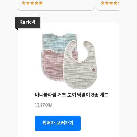
★
★
★
★
★
★
★
★
★
★
Rank 4
바니블라썸 거즈 토끼 턱받이 3종 세트
13,170원
최저가 보러가기