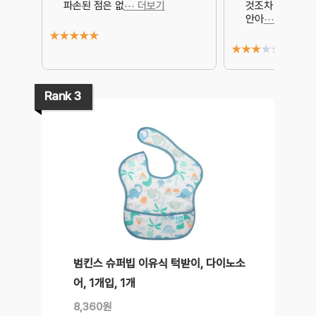
파손된 점은 없
⋯ 더보기
것조차 싫어해서
안아
⋯ 더보기
★
★
★
★
★
★
★
★
★
★
Rank 3
범킨스 슈퍼빕 이유식 턱받이, 다이노소
어, 1개입, 1개
8,360원