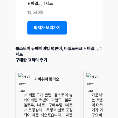
+ 마일…, 1세트
13,540원
최저가 보러가기
톨스토이 뉴베이비빕 턱받이, 마일드핑크 + 마일…, 1
세트
구매한 고객의 후기
가벼워서 좋아요
✅️ 제품 구매 관련- 톨스토이 뉴
가운처럼 입고 테
베이비빕 턱받이 마일드, 블루,
는 턱받이를 5장
옐로우, 1세트- 구매수량 1세트
이 더워지니 답답
✅️ 포장상태 – 쿠팡 비닐로 포장
기가 가운 턱받
되어 제품 배송됐습니다.- 제품
구요빼그빼레고에