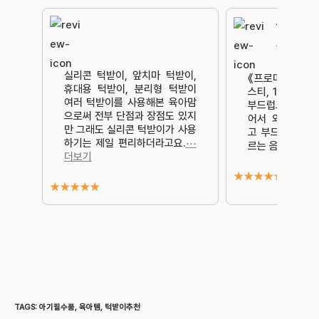
콤팩트하게
외촐용으로
실리콘 턱받이, 앞치마 턱받이,
《프로미스 실리콘
휴대용 턱받이, 분리형 턱받이
스티, 1개》✴️
여러 턱받이를 사용해본 육아맘
부드럽고 콤팩트하
으로써 전부 단점과 장점도 있지
어서 외출용으로
만 그래도 실리콘 턱받이가 사용
고 부드러운 실리
하기는 제일 편리하더라고요.
⋯
르는 음식물을
⋯
더보기
★
★
★
★
★
★
★
★
★
★
TAGS
:
아기필수품
,
육아템
,
턱받이추천