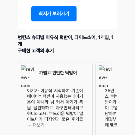
최저가 보러가기
범킨스 슈퍼빕 이유식 턱받이, 다이노소어, 1개입, 1
개
구매한 고객의 후기
가볍고 편안한 턱받이
사랑스러
아기가 이유식 시작하여 기존에
35년 미국프리
베이비* 턱받이 사용했는데아기
스 턱받이국민템
용이 아니라 넘 커서 아기가 목
받이가 하나 더 
을 불편해하고 자꾸만빼내려고
이 구입했어요일
하더라고요. 부드러운 턱받이 알
남아여아 다 잘
아보다가 디자인과 좋은 후기들
개월부터 24개
⋯ 더보기
데 벨크
⋯ 더보